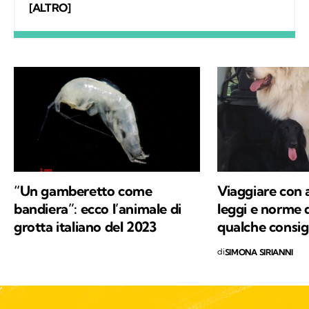
delle colonie feline, benessere animale e
[ALTRO]
maltrattamento animale con approccio
forense. Attualmente lavoro in Italia, Spagna
e Serbia.
“Un gamberetto come
Viaggiare con a
bandiera”: ecco l’animale di
leggi e norme d
grotta italiano del 2023
qualche consigl
di
SIMONA SIRIANNI