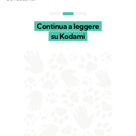
Continua a leggere
su Kodami