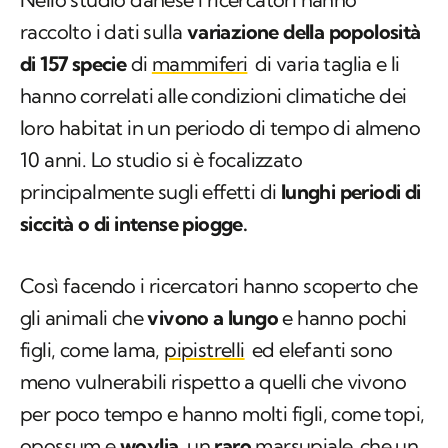
raccolto i dati sulla
variazione della popolosità
di 157 specie
di
mammiferi
di varia taglia e li
hanno correlati alle condizioni climatiche dei
loro habitat in un periodo di tempo di almeno
10 anni. Lo studio si è focalizzato
principalmente sugli effetti di
lunghi periodi di
siccità o di intense piogge.
Così facendo i ricercatori hanno scoperto che
gli animali che
vivono a lungo
e hanno pochi
figli, come lama,
pipistrelli
ed elefanti sono
meno vulnerabili rispetto a quelli che vivono
per poco tempo e hanno molti figli, come topi,
opossum e
woylia,
un
raro
marsupiale
che un