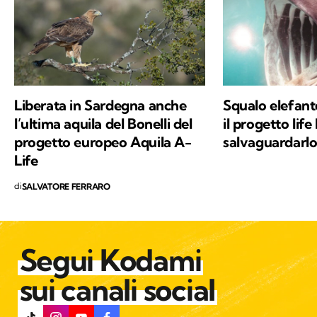
scienze naturali, oltre a una profonda e
sincera vocazione, c'è la voglia di mettere a
disposizione quello che ho imparato,
provando a comunicare e a trasmettere i
valori in cui credo e per i quali combatto ogni
Liberata in Sardegna anche
Squalo elefant
giorno: la conservazione della natura e la
l’ultima aquila del Bonelli del
il progetto life
salvaguardia del nostro Pianeta e di chiunque
progetto europeo Aquila A-
salvaguardarl
vi abiti.
Life
di
SALVATORE FERRARO
Segui Kodami
sui canali social