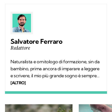
Salvatore Ferraro
Redattore
Naturalista e ornitologo di formazione, sin da
bambino, prima ancora di imparare a leggere
e scrivere, il mio più grande sogno è sempre
stato quello di conoscere tutto sugli animali e
[ALTRO]
il loro comportamento. Col tempo mi sono
specializzato nello studio degli uccelli sul
campo e, parallelamente, nell'educazione
ambientale. Alla base del mio interesse per le