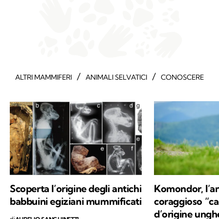
/
/
ALTRI MAMMIFERI
ANIMALI SELVATICI
CONOSCERE
Scoperta l’origine degli antichi
Komondor, l’an
babbuini egiziani mummificati
coraggioso “ca
d’origine ungh
di