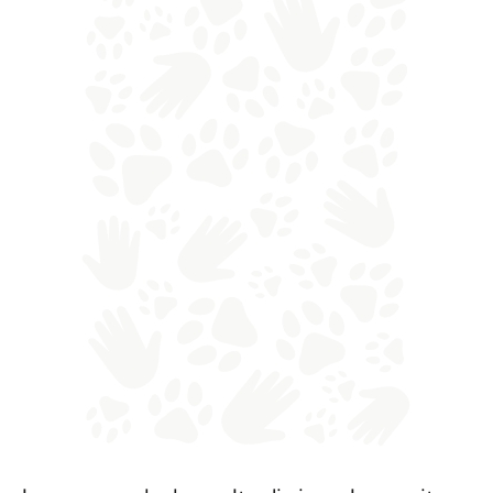
La persona che ha scelto di vivere la sua vita
con
Leone
, che si è completamente ristabilito
dopo settimane di sofferenze e pesanti cure