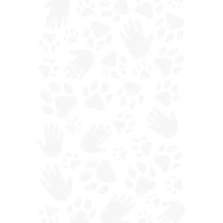
/
/
CANI
CONOSCERE
NEWS