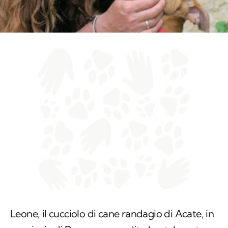
Leone, il cucciolo di cane randagio di Acate, in
provincia di Ragusa,
aggredito brutalmente
da un gruppo di bambini tra i 9 e i 10 anni che
a colpi di forbici avevano cercato di mozzargli