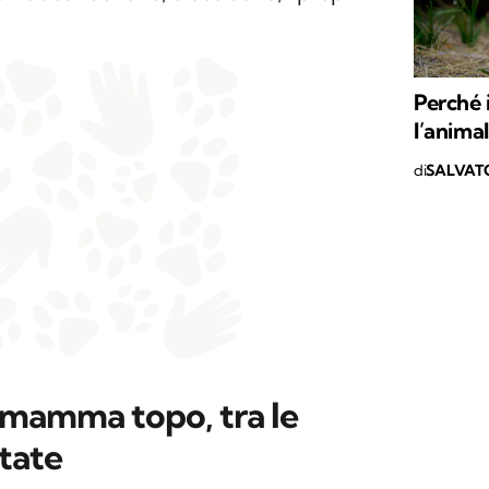
Perché 
l’anima
di
SALVAT
mamma topo, tra le
etate