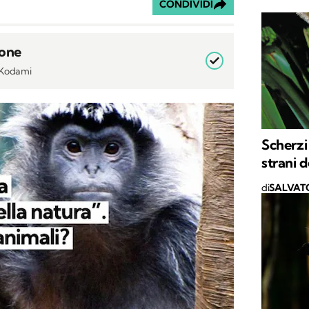
CONDIVIDI
rone
i Kodami
Scherzi 
strani 
di
SALVAT