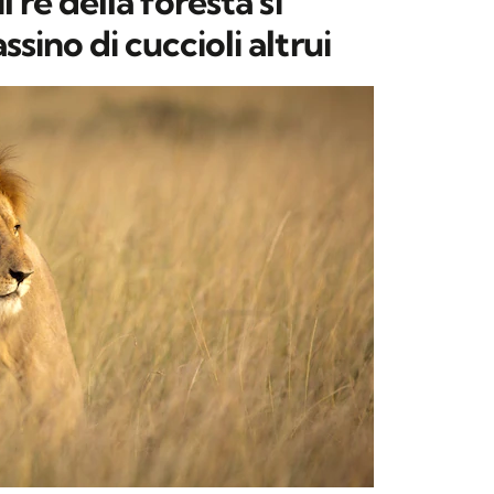
l re della foresta si
ssino di cuccioli altrui