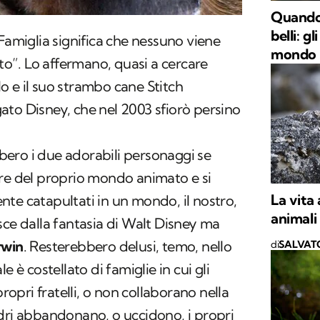
Quando 
belli: g
 Famiglia significa che nessuno viene
mondo
”. Lo affermano, quasi a cercare
ilo e il suo strambo cane Stitch
to Disney, che nel 2003 sfiorò persino
ero i due adorabili personaggi se
ore del proprio mondo animato e si
La vita 
te catapultati in un mondo, il nostro,
animali
sce dalla fantasia di Walt Disney ma
rwin
. Resterebbero delusi, temo, nello
di
SALVAT
e è costellato di famiglie in cui gli
propri fratelli, o non collaborano nella
dri abbandonano, o uccidono, i propri