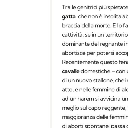
Tra le genitrici più spiet
gatta
, che non è insolita a
braccia della morte. E l
cattività, se in un territor
dominante del regnante in 
abortisce per potersi acco
Recentemente questo feno
cavalle
domestiche – con un
di un nuovo stallone, che i
atto, e nelle femmine di a
ad un harem si avvicina un
meglio sul capo reggente,
maggioranza delle femmine
di aborti spontanei passa d