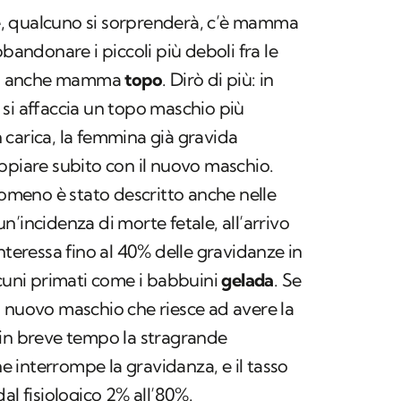
ate, qualcuno si sorprenderà, c’è mamma
bbandonare i piccoli più deboli fra le
o fa anche mamma
topo
. Dirò di più: in
io si affaccia un topo maschio più
carica, la femmina già gravida
ppiare subito con il nuovo maschio.
meno è stato descritto anche nelle
’incidenza di morte fetale, all’arrivo
nteressa fino al 40% delle gravidanze in
lcuni primati come i babbuini
gelada
. Se
 nuovo maschio che riesce ad avere la
 in breve tempo la stragrande
 interrompe la gravidanza, e il tasso
al fisiologico 2% all’80%.