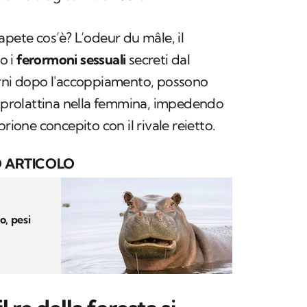
sapete cos’è?
L’odeur du mâle
, il
o i
ferormoni sessuali
secreti dal
orni dopo l'accoppiamento, possono
a prolattina nella femmina, impedendo
brione concepito con il rivale reietto.
 ARTICOLO
o, pesi