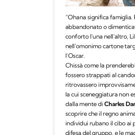
“Ohana significa famiglia.
abbandonato o dimenticato
conforto l’una nell’altro, L
nell’omonimo cartone targa
l’Oscar.
Chissà come la prenderebb
fossero strappati al cand
ritrovassero improvvisamen
la cui sceneggiatura non e
dalla mente di
Charles
Da
scoprire che il regno animal
individui rubano il cibo ai 
difesa del gruppo, e le ma