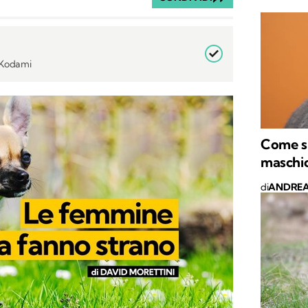
i Kodami
Come si
maschi
di
ANDREA