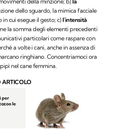
movimenti della minzione; b)
la
zione dello sguardo, la mimica facciale
in cui esegue il gesto; c)
l’intensità
ome la somma degli elementi precedenti
municativi particolari come raspare con
erché a volte i cani, anche in assenza di
marcano ringhiano. Concentriamoci ora
a pipì nel cane femmina.
 ARTICOLO
ì per
tozoo le