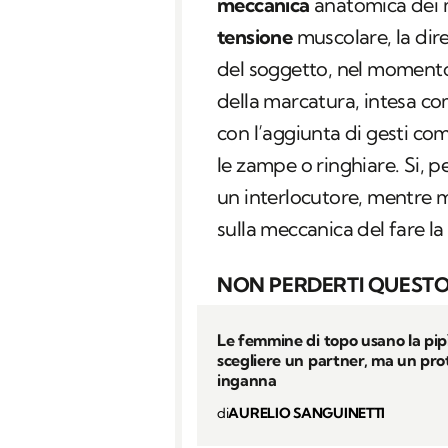
meccanica
anatomica dei 
tensione
muscolare, la dire
del soggetto, nel momento 
della marcatura, intesa c
con l’aggiunta di gesti co
le zampe o ringhiare. Si, p
un interlocutore, mentre 
sulla meccanica del fare l
NON PERDERTI QUESTO
Le femmine di topo usano la pip
scegliere un partner, ma un pro
inganna
di
AURELIO SANGUINETTI