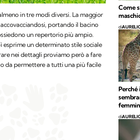
Come si
almeno in tre modi diversi. La maggior
maschi
 accovacciandosi, portando il bacino
di
AURELI
possiedono un repertorio più ampio.
pì esprime un determinato stile sociale
rare nei dettagli proviamo però a fare
o da permettere a tutti una più facile
Perché 
sembran
femmin
di
AURELI