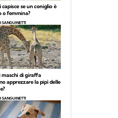
 capisce se un coniglio è
o o femmina?
O SANGUINETTI
i maschi di giraffa
o apprezzare la pipì delle
e?
O SANGUINETTI