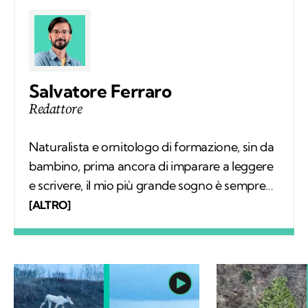
Salvatore Ferraro
Redattore
Naturalista e ornitologo di formazione, sin da
bambino, prima ancora di imparare a leggere
e scrivere, il mio più grande sogno è sempre
stato quello di conoscere tutto sugli animali e
[ALTRO]
il loro comportamento. Col tempo mi sono
specializzato nello studio degli uccelli sul
campo e, parallelamente, nell'educazione
ambientale. Alla base del mio interesse per le