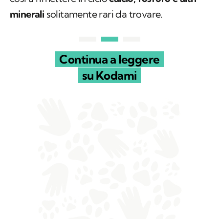
così a rimettere in ciclo
calcio, fosforo e altri
minerali
solitamente rari da trovare.
Continua a leggere
su Kodami