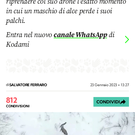
riprendere col suo drone l'esatto momento
in cui un maschio di alce perde i suoi
palchi.
Entra nel nuovo
canale WhatsApp
di
Kodami
di
23 Gennaio 2023
13:27
SALVATORE FERRARO
812
CONDIVIDI
CONDIVISIONI