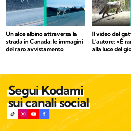
scienze naturali, oltre a una profonda e
sincera vocazione, c'è la voglia di mettere a
disposizione quello che ho imparato,
provando a comunicare e a trasmettere i
valori in cui credo e per i quali combatto ogni
Un alce albino attraversa la
Il video del gat
giorno: la conservazione della natura e la
strada in Canada: le immagini
L’autore: «È ra
salvaguardia del nostro Pianeta e di chiunque
del raro avvistamento
alla luce del g
vi abiti.
Segui Kodami
sui canali social