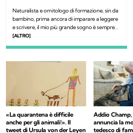
Naturalista e ornitologo di formazione, sin da
bambino, prima ancora di imparare a leggere
e scrivere, il mio più grande sogno è sempre
stato quello di conoscere tutto sugli animali e
[ALTRO]
il loro comportamento. Col tempo mi sono
specializzato nello studio degli uccelli sul
campo e, parallelamente, nell'educazione
ambientale. Alla base del mio interesse per le
scienze naturali, oltre a una profonda e
sincera vocazione, c'è la voglia di mettere a
disposizione quello che ho imparato,
provando a comunicare e a trasmettere i
valori in cui credo e per i quali combatto ogni
«La quarantena è difficile
Addio Champ,
giorno: la conservazione della natura e la
anche per gli animali!». Il
annuncia la mo
salvaguardia del nostro Pianeta e di chiunque
tweet di Ursula von der Leyen
tedesco di fami