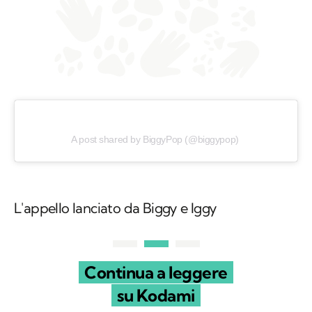
A post shared by BiggyPop (@biggypop)
L'appello lanciato da Biggy e Iggy
Continua a leggere
su Kodami