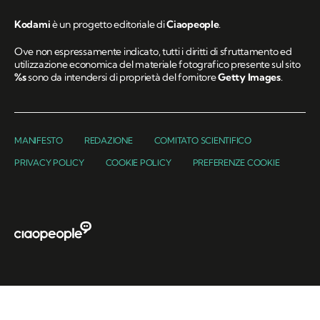
Kodami
è un progetto editoriale di
Ciaopeople
.
Ove non espressamente indicato, tutti i diritti di sfruttamento ed
utilizzazione economica del materiale fotografico presente sul sito
%s
sono da intendersi di proprietà del fornitore
Getty Images
.
MANIFESTO
REDAZIONE
COMITATO SCIENTIFICO
PRIVACY POLICY
COOKIE POLICY
PREFERENZE COOKIE