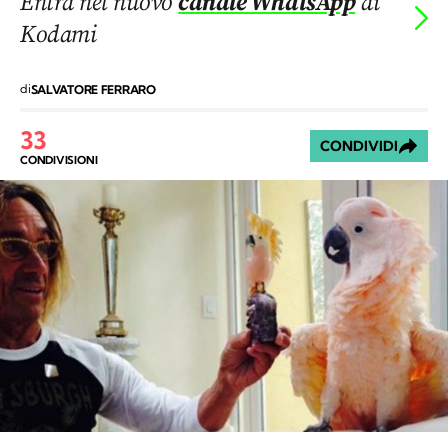
Entra nel nuovo
canale WhatsApp
di
Kodami
di
SALVATORE FERRARO
33
CONDIVIDI
CONDIVISIONI