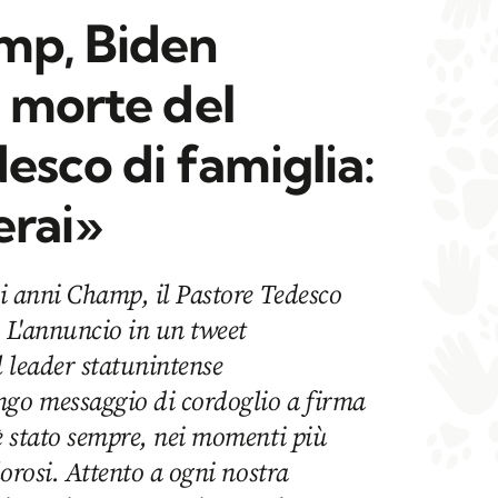
mp, Biden
a morte del
esco di famiglia:
rai»
ici anni Champ, il Pastore Tedesco
. L'annuncio in un tweet
l leader statunintense
go messaggio di cordoglio a firma
'è stato sempre, nei momenti più
olorosi. Attento a ogni nostra