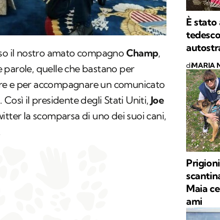
È stato
tedesco
autostr
rso il nostro amato compagno
Champ
,
di
MARIA 
 parole, quelle che bastano per
re e per accompagnare un comunicato
a. Così il presidente degli Stati Uniti,
Joe
itter la scomparsa di uno dei suoi cani,
.
Prigion
scantin
Maia ce
ami