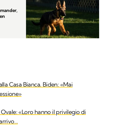
mmander,
den
lla Casa Bianca. Biden: «Mai
ressione»
 Ovale: «Loro hanno il privilegio di
 arrivo…