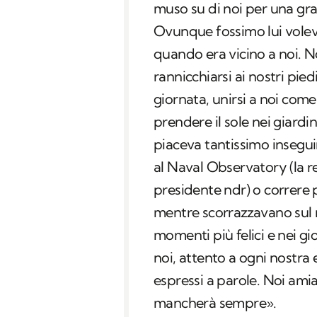
muso su di noi per una grat
Ovunque fossimo lui voleva
quando era vicino a noi. 
rannicchiarsi ai nostri pied
giornata, unirsi a noi com
prendere il sole nei giardi
piaceva tantissimo inseguir
al Naval Observatory (la r
presidente ndr) o correre p
mentre scorrazzavano sul r
momenti più felici e nei gi
noi, attento a ogni nostra
espressi a parole. Noi amia
mancherà sempre
».