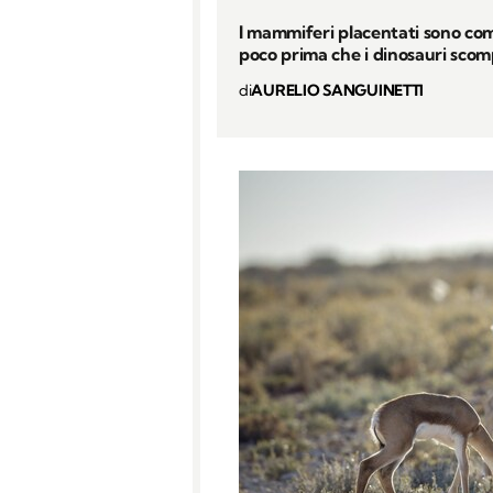
I mammiferi placentati sono co
poco prima che i dinosauri scom
di
AURELIO SANGUINETTI