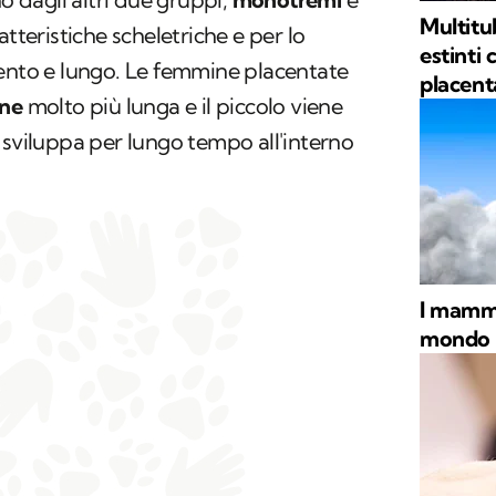
Multitu
atteristiche scheletriche e per lo
estinti
lento e lungo. Le femmine placentate
placent
one
molto più lunga e il piccolo viene
 sviluppa per lungo tempo all'interno
I mammi
mondo