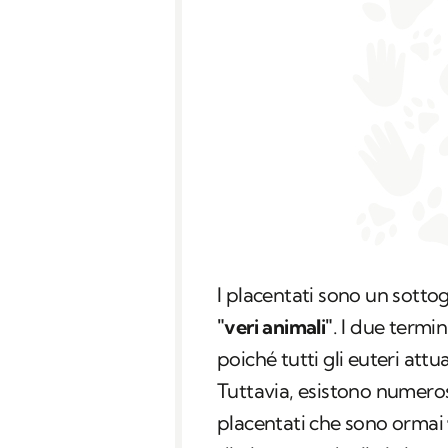
I placentati sono un sott
"veri animali"
. I due termi
poiché tutti gli euteri att
Tuttavia, esistono numero
placentati che sono ormai