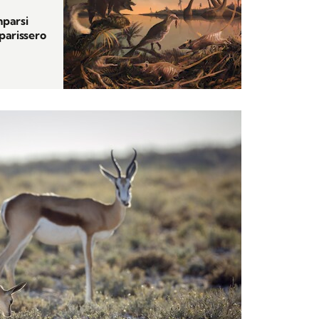
mparsi
parissero