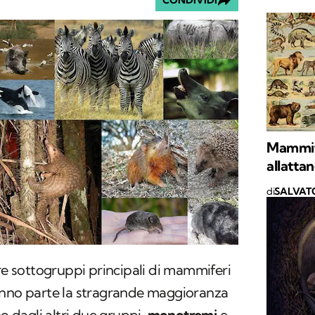
CONDIVIDI
Mammife
allattan
di
SALVAT
e sottogruppi principali di mammiferi
anno parte la stragrande maggioranza
no dagli altri due gruppi,
monotremi
e