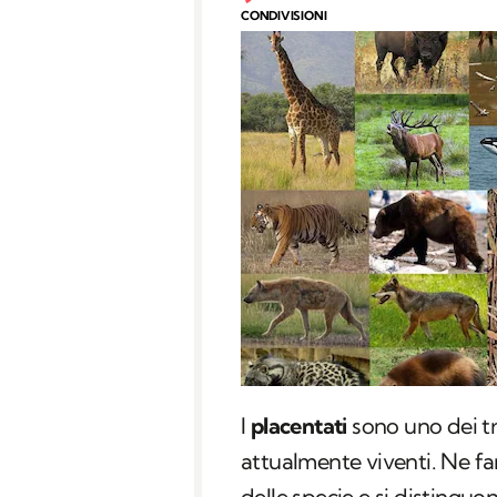
CONDIVISIONI
I
placentati
sono uno dei tr
attualmente viventi. Ne f
delle specie e si distinguo