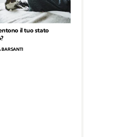
sentono il tuo stato
o?
 BARSANTI