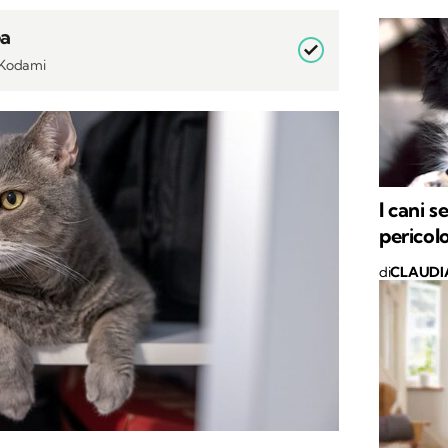
a
i Kodami
I cani 
pericol
di
CLAUDI