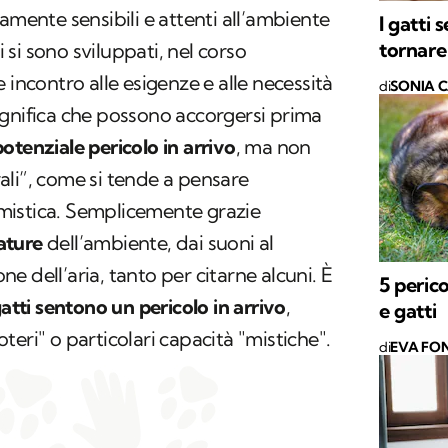
amente sensibili e attenti all’ambiente
I gatti
tornare
i si sono sviluppati, nel corso
 incontro alle esigenze e alle necessità
di
SONIA 
ignifica che possono accorgersi prima
potenziale pericolo in arrivo
, ma non
li”, come si tende a pensare
mistica. Semplicemente grazie
mature
dell’ambiente, dai suoni al
 dell’aria, tanto per citarne alcuni. È
5 perico
gatti sentono un pericolo in arrivo
,
e gatti
eri" o particolari capacità "mistiche".
di
EVA FON