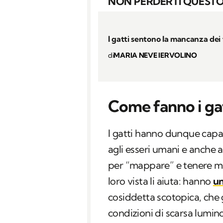
NON PERDERTI QUESTO
I gatti sentono la mancanza dei f
di
MARIA NEVE IERVOLINO
Come fanno i gatt
I gatti hanno dunque capac
agli esseri umani e anche a 
per “mappare” e tenere mo
loro vista li aiuta: hanno
un
cosiddetta scotopica, che 
condizioni di scarsa lumino