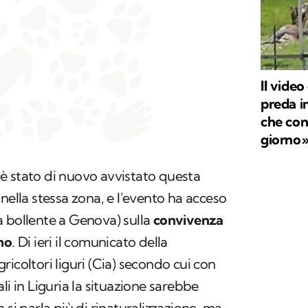
Il vide
preda in
che con
giorno
è stato di nuovo avvistato questa
nella stessa zona, e l'evento ha acceso
già bollente a Genova) sulla
convivenza
mo
. Di ieri il comunicato della
icoltori liguri (Cia) secondo cui con
li in Liguria la situazione sarebbe
 si parla più di rinaturalizzazione, ma