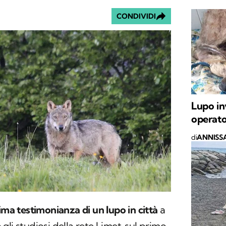
CONDIVIDI
Lupo in
operato
di
ANNISSA
ima testimonianza di un lupo in città
a
gli studiosi della
rete Limet
sul primo