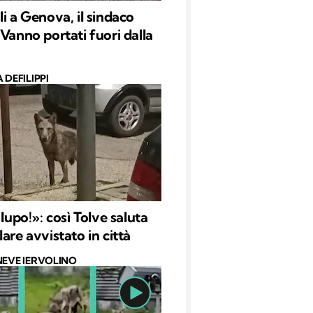
li a Genova, il sindaco
«Vanno portati fuori dalla
 DEFILIPPI
 lupo!»: così Tolve saluta
are avvistato in città
NEVE IERVOLINO