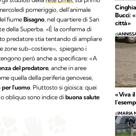
Cinghia
 mercoledì pomeriggio, dell'animale
Bucci: 
del fiume
Bisagno
, nel quartiere di San
città»
te della Superba. «È la conferma di
di
ANNISSA
to predatore stia tentando di ampliare
alle zone sub-costiere», spiegano i
i tengono però anche a specificare: «A
enza del predatore
, anche in aree
me quella della periferia genovese,
o per l'uomo
. Piuttosto si gioisca: quei
«Viva il
io obliquo sono indice di
buona salute
l’esempl
di
MARIA 