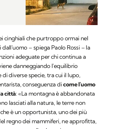
ei cinghiali che purtroppo ormai nel
i dall'uomo – spiega Paolo Rossi – la
anzioni adeguate per chi continua a
viene danneggiando l'equilibrio
di diverse specie, tra cui il lupo,
entarista, conseguenza di
come l'uomo
a città
: «La montagna è abbandonata
ono lasciati alla natura, le terre non
o che è un opportunista, uno dei più
del regno dei mammiferi, ne approfitta,