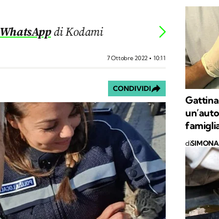
 WhatsApp
di Kodami
7 Ottobre 2022
10:11
CONDIVIDI
Gattina
un’auto
famigli
di
SIMONA 