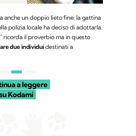
a anche un doppio lieto fine: la gattina
lla polizia locale ha deciso di adottarla.
to" ricorda il proverbio ma in questo
are due individui
destinati a
inua a leggere
su Kodami