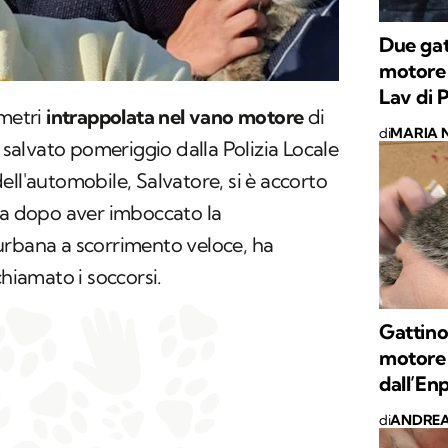
Due gat
motore 
Lav di 
ometri
intrappolata nel vano motore
di
di
MARIA 
o salvato pomeriggio dalla Polizia Locale
ell'automobile, Salvatore, si è accorto
na dopo aver imboccato la
urbana a scorrimento veloce, ha
chiamato i soccorsi.
Gattino
motore 
dall’En
di
ANDREA