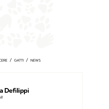
/
/
CERE
GATTI
NEWS
a Defilippi
ta