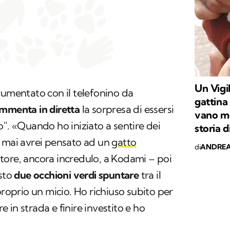
Un Vigi
cumentato con il telefonino da
gattina
mmenta in diretta
la sorpresa di essersi
vano mo
o". «Quando ho iniziato a sentire dei
storia 
o mai avrei pensato ad un
gatto
di
ANDREA
tore, ancora incredulo, a Kodami – poi
isto
due occhioni verdi spuntare
tra il
proprio un micio. Ho richiuso subito per
in strada e finire investito e ho