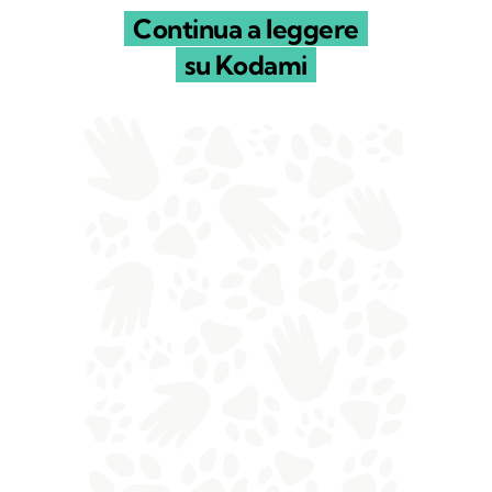
Continua a leggere
su Kodami