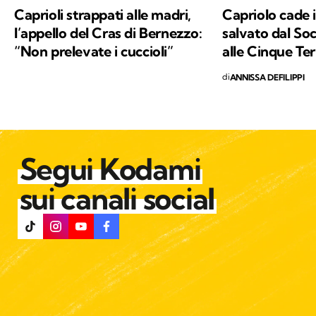
valori in cui credo e per i quali combatto ogni
Caprioli strappati alle madri,
Capriolo cade 
giorno: la conservazione della natura e la
l’appello del Cras di Bernezzo:
salvato dal So
salvaguardia del nostro Pianeta e di chiunque
“Non prelevate i cuccioli”
alle Cinque Ter
vi abiti.
di
ANNISSA DEFILIPPI
Segui Kodami
sui canali social