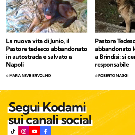
di Kodami ho ritrovato i miei valori e un
approccio consapevole ma agile ai problemi
del mondo.
La nuova vita di Junio, il
Pastore Tedes
Pastore tedesco abbandonato
abbandonato l
in autostrada e salvato a
a Brindisi: si cer
Napoli
responsabile
di
di
MARIA NEVE IERVOLINO
ROBERTO MAGGI
Segui Kodami
sui canali social