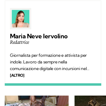
Maria Neve Iervolino
Redattrice
Giornalista per formazione e attivista per
indole. Lavoro da sempre nella
comunicazione digitale con incursioni nel
mondo della carta stampata, dove mi sono
[ALTRO]
occupata regolarmente di salute ambientale
e innovazione. Leggo molto, possibilmente
all’aria aperta, e appena posso mi cimento in
percorsi di trekking nella natura. Nella filosofia