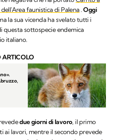
 dell'Area faunistica di Palena
.
Oggi
 ma la sua vicenda ha svelato tutti i
 di questa sottospecie endemica
o italiano.
 ARTICOLO
nno».
Abruzzo,
prevede
due giorni di lavoro
, il primo
tti ai lavori, mentre il secondo prevede