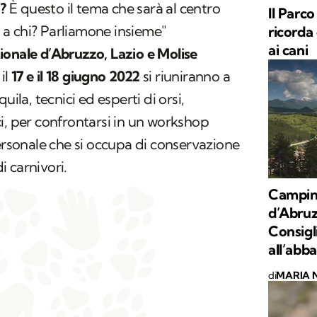
i?
È questo il tema che sarà al centro
Il Parc
a chi? Parliamone insieme"
ricorda 
ai cani
onale d’Abruzzo, Lazio e Molise
 il
17 e il 18 giugno 2022
si riuniranno a
quila, tecnici ed esperti di orsi,
i, per confrontarsi in un workshop
personale che si occupa di conservazione
 carnivori.
Camping
d’Abruzz
Consigli
all’abb
di
MARIA 