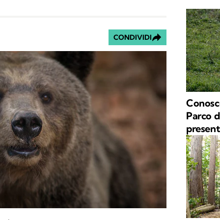
CONDIVIDI
Conoscer
Parco d
present