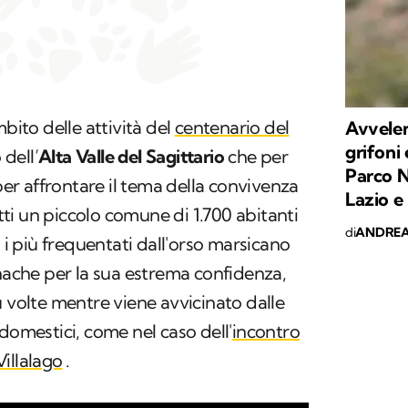
mbito delle attività del
centenario del
Avvelen
grifoni 
dell’
Alta Valle del Sagittario
che per
Parco N
 per affrontare il tema della convivenza
Lazio e
i un piccolo comune di 1.700 abitanti
di
ANDREA
a i più frequentati dall'orso marsicano
onache per la sua estrema confidenza,
ù volte mentre viene avvicinato dalle
domestici, come nel caso dell'
incontro
illalago
.