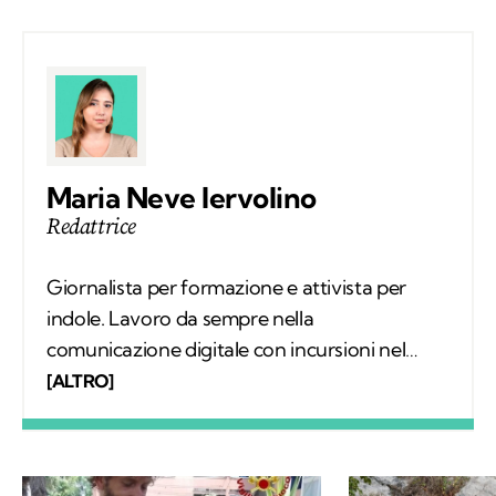
Maria Neve Iervolino
Redattrice
Giornalista per formazione e attivista per
indole. Lavoro da sempre nella
comunicazione digitale con incursioni nel
mondo della carta stampata, dove mi sono
[ALTRO]
occupata regolarmente di salute ambientale
e innovazione. Leggo molto, possibilmente
all’aria aperta, e appena posso mi cimento in