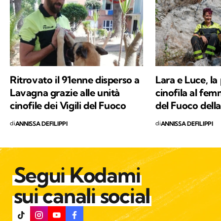
percorsi di trekking nella natura. Nella filosofia
di Kodami ho ritrovato i miei valori e un
approccio consapevole ma agile ai problemi
del mondo.
Ritrovato il 91enne disperso a
Lara e Luce, la
Lavagna grazie alle unità
cinofila al femm
cinofile dei Vigili del Fuoco
del Fuoco della
di
di
ANNISSA DEFILIPPI
ANNISSA DEFILIPPI
Segui Kodami
sui canali social