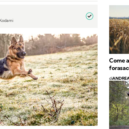
i Kodami
Come ac
forasac
di
ANDREA