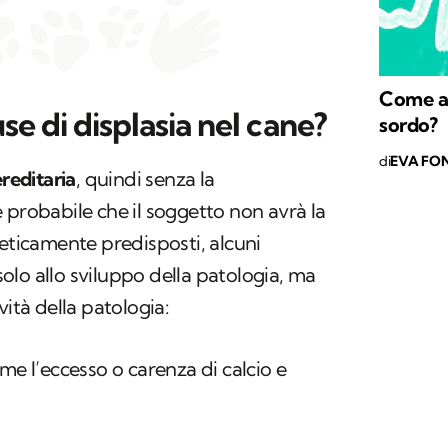
Come ac
se di displasia nel cane?
sordo?
di
EVA FON
ereditaria
, quindi senza la
 probabile che il soggetto non avrà la
neticamente predisposti, alcuni
lo allo sviluppo della patologia, ma
vità della patologia:
ome l’eccesso o carenza di calcio e