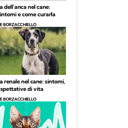
a dell’anca nel cane:
sintomi e come curarla
PE BORZACCHIELLO
a renale nel cane: sintomi,
spettative di vita
PE BORZACCHIELLO