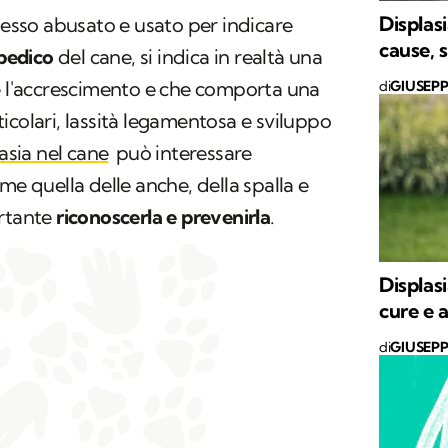
Displasi
pesso abusato e usato per indicare
cause, 
pedico
del cane, si indica in realtà una
e l'accrescimento e che comporta una
di
GIUSEP
icolari, lassità legamentosa e sviluppo
asia nel cane
può interessare
me quella delle anche, della spalla e
ortante
riconoscerla e prevenirla
.
Displasi
cure e a
di
GIUSEP