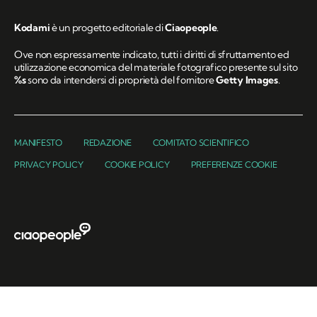
Kodami
è un progetto editoriale di
Ciaopeople
.
Ove non espressamente indicato, tutti i diritti di sfruttamento ed
utilizzazione economica del materiale fotografico presente sul sito
%s
sono da intendersi di proprietà del fornitore
Getty Images
.
MANIFESTO
REDAZIONE
COMITATO SCIENTIFICO
PRIVACY POLICY
COOKIE POLICY
PREFERENZE COOKIE