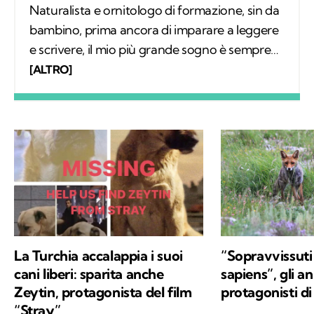
Naturalista e ornitologo di formazione, sin da
bambino, prima ancora di imparare a leggere
e scrivere, il mio più grande sogno è sempre
stato quello di conoscere tutto sugli animali e
[ALTRO]
il loro comportamento. Col tempo mi sono
specializzato nello studio degli uccelli sul
campo e, parallelamente, nell'educazione
ambientale. Alla base del mio interesse per le
scienze naturali, oltre a una profonda e
sincera vocazione, c'è la voglia di mettere a
disposizione quello che ho imparato,
provando a comunicare e a trasmettere i
valori in cui credo e per i quali combatto ogni
La Turchia accalappia i suoi
“Sopravvissuti
giorno: la conservazione della natura e la
cani liberi: sparita anche
sapiens”, gli an
salvaguardia del nostro Pianeta e di chiunque
Zeytin, protagonista del film
protagonisti di
vi abiti.
“Stray”