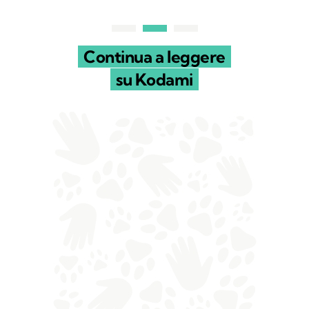
Continua a leggere
su Kodami