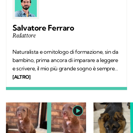
Salvatore Ferraro
Redattore
Naturalista e ornitologo di formazione, sin da
bambino, prima ancora di imparare a leggere
e scrivere, il mio più grande sogno è sempre
stato quello di conoscere tutto sugli animali e
[ALTRO]
il loro comportamento. Col tempo mi sono
specializzato nello studio degli uccelli sul
campo e, parallelamente, nell'educazione
ambientale. Alla base del mio interesse per le
scienze naturali, oltre a una profonda e
sincera vocazione, c'è la voglia di mettere a