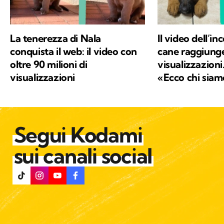
disposizione quello che ho imparato,
provando a comunicare e a trasmettere i
valori in cui credo e per i quali combatto ogni
La tenerezza di Nala
Il video dell’in
giorno: la conservazione della natura e la
conquista il web: il video con
cane raggiunge 
salvaguardia del nostro Pianeta e di chiunque
oltre 90 milioni di
visualizzazioni
vi abiti.
visualizzazioni
«Ecco chi siam
Segui Kodami
sui canali social