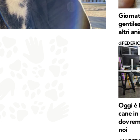
Giornat
gentile
altri an
di
FEDERI
Oggi è 
cane in
dovremm
noi