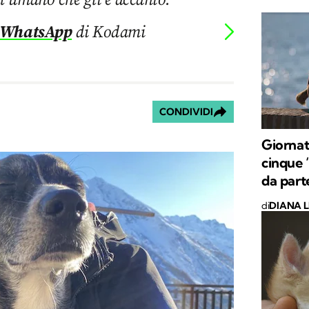
 WhatsApp
di Kodami
CONDIVIDI
Giornat
cinque 
da part
di
DIANA L