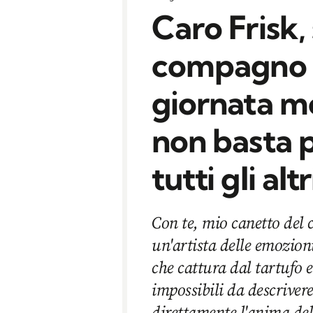
Caro Frisk, 
compagno d
giornata m
non basta p
tutti gli altr
Con te, mio canetto del 
un'artista delle emozioni
che cattura dal tartufo 
impossibili da descriver
direttamente l'anima del