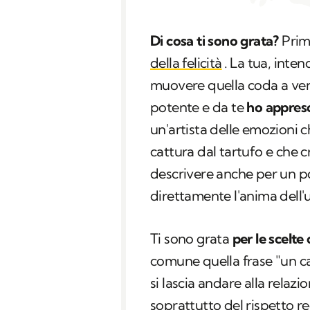
Di cosa ti sono grata?
Prima
della felicità
. La tua, inten
muovere quella coda a ven
potente e da te
ho appreso
un'artista delle emozioni c
cattura dal tartufo e che c
descrivere anche per un p
direttamente l'anima dell'
Ti sono grata
per le scelte
comune quella frase "un ca
si lascia andare alla relaz
soprattutto del rispetto r