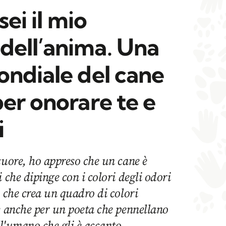
sei il mio
ell’anima. Una
ondiale del cane
er onorare te e
i
cuore, ho appreso che un cane è
 che dipinge con i colori degli odori
e che crea un quadro di colori
e anche per un poeta che pennellano
l'umano che gli è accanto.