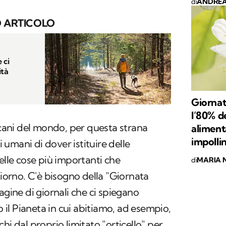
di
ANDREA
 ARTICOLO
 ci
ità
Giornat
l’80% de
i cani del mondo, per questa strana
aliment
impolli
umani di dover istituire delle
elle cose più importanti che
di
MARIA 
rno. C'è bisogno della "Giornata
agine di giornali che ci spiegano
il Pianeta in cui abitiamo, ad esempio,
hi dal proprio limitato "orticello" per