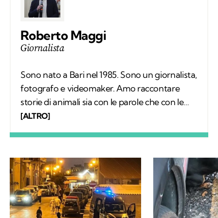
Roberto Maggi
Giornalista
Sono nato a Bari nel 1985. Sono un giornalista,
fotografo e videomaker. Amo raccontare
storie di animali sia con le parole che con le
immagini. Sono laureato in giurisprudenza e
[ALTRO]
da anni seguo la cronaca locale in Puglia. Amo
tutti gli animali, ma in particolar modo i gatti.
Faccio spesso amicizia con loro quando
viaggio con la mia moto.