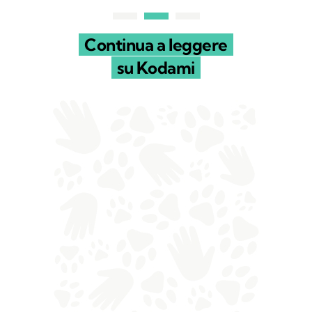
Continua a leggere
su Kodami