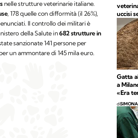
s
nelle strutture veterinarie italiane.
veterina
use
, 178 quelle con difformità (il 26%),
uccisi 
enunciati. Il controllo dei militari è
nistero della Salute in
682 strutture in
o state sanzionate 141 persone per
 per un ammontare di 145 mila euro.
Gatta a
a Milano
«Era te
di
SIMONA 