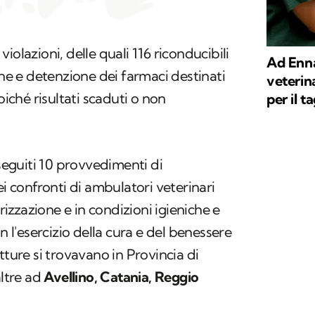
iolazioni, delle quali 116 riconducibili
Ad Enna
one e detenzione dei farmaci destinati
veterin
oiché risultati scaduti o non
per il t
eseguiti 10 provvedimenti di
ei confronti di ambulatori veterinari
zzazione e in condizioni igieniche e
n l'esercizio della cura e del benessere
tture si trovavano in Provincia di
altre ad
Avellino, Catania, Reggio