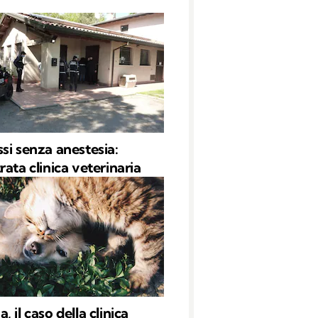
si senza anestesia:
rata clinica veterinaria
 il caso della clinica