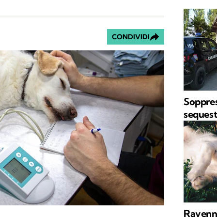
CONDIVIDI
Soppres
sequest
Ravenna,