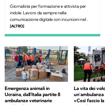
Giornalista per formazione e attivista per
indole. Lavoro da sempre nella
comunicazione digitale con incursioni nel
mondo della carta stampata, dove mi sono
[ALTRO]
occupata regolarmente di salute ambientale
e innovazione. Leggo molto, possibilmente
all’aria aperta, e appena posso mi cimento in
percorsi di trekking nella natura. Nella filosofia
di Kodami ho ritrovato i miei valori e un
approccio consapevole ma agile ai problemi
del mondo.
Emergenza animali in
La vita dei vol
Ucraina, dall’Italia partite 8
un’ambulanza v
ambulanze veterinarie
«Così faccio la