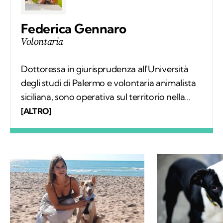
Federica Gennaro
Volontaria
Dottoressa in giurisprudenza all'Università
degli studi di Palermo e volontaria animalista
siciliana, sono operativa sul territorio nella
gestione del fenomeno del randagismo. La
[ALTRO]
scrittura e l'amore per gli animali sono da
sempre le mie più grandi passioni e grazie a
Kodami ho la possibilità di esprimerle al
meglio.