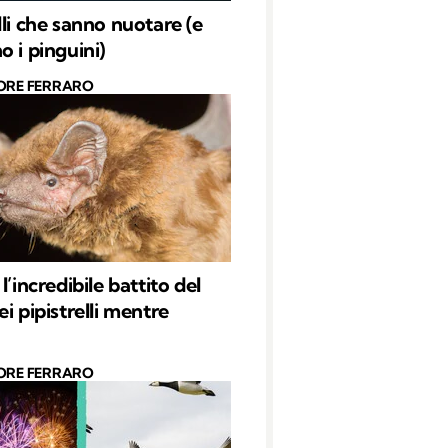
lli che sanno nuotare (e
o i pinguini)
ORE FERRARO
l’incredibile battito del
i pipistrelli mentre
ORE FERRARO