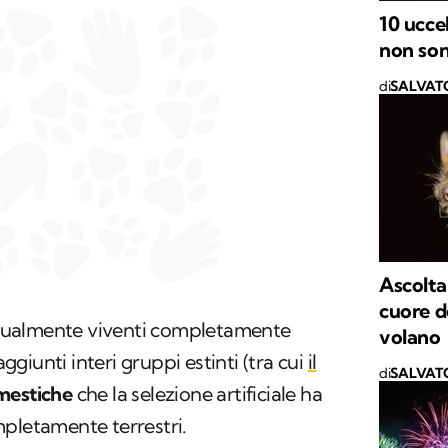
10 ucce
non son
di
SALVAT
Ascolta 
cuore de
attualmente viventi completamente
volano
aggiunti interi gruppi estinti (tra cui
il
di
SALVAT
mestiche
che la selezione artificiale ha
mpletamente terrestri.