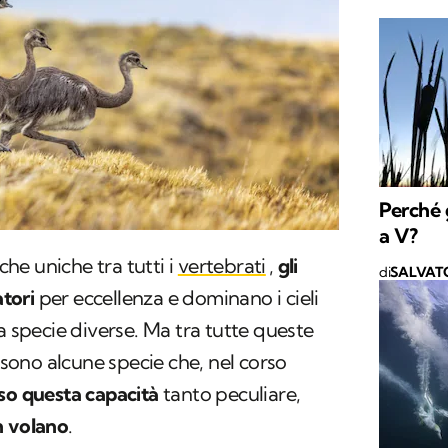
Perché g
a V?
iche uniche tra tutti i
vertebrati
,
gli
di
SALVAT
atori
per eccellenza e dominano i cieli
a specie diverse. Ma tra tutte queste
i sono alcune specie che, nel corso
so questa capacità
tanto peculiare,
n volano
.