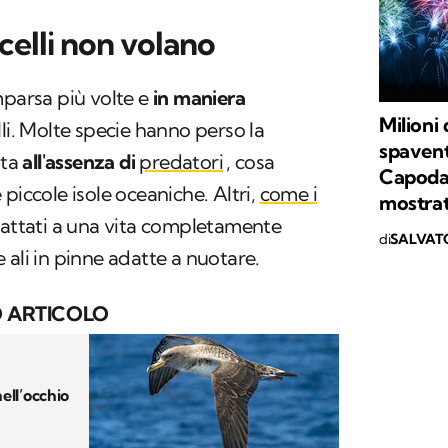
celli non volano
mparsa più volte e
in maniera
Milioni 
lli. Molte specie hanno perso la
spaventa
sta
all'assenza di
predatori
, cosa
Capodann
piccole isole oceaniche. Altri,
come i
mostrat
adattati a una vita completamente
di
SALVAT
 ali in pinne adatte a nuotare.
 ARTICOLO
nell’occhio