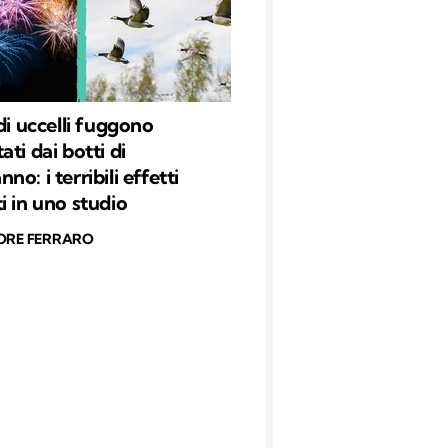
di uccelli fuggono
ti dai botti di
o: i terribili effetti
i in uno studio
ORE FERRARO