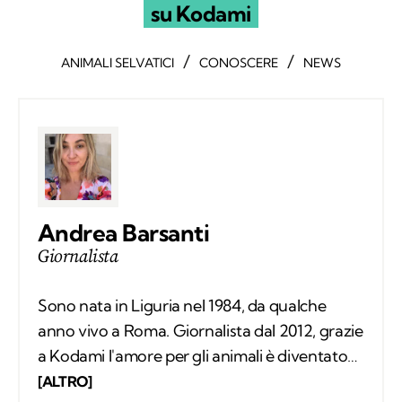
su Kodami
/
/
ANIMALI SELVATICI
CONOSCERE
NEWS
Andrea Barsanti
Giornalista
Sono nata in Liguria nel 1984, da qualche
anno vivo a Roma. Giornalista dal 2012, grazie
a Kodami l'amore per gli animali è diventato
un lavoro attraverso cui provo a fare la
[ALTRO]