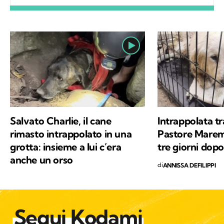
differenza. A ricordarmelo anche Supplì, il
gatto con cui condivido la vita. Nel tempo
libero tanti libri, qualche viaggio e una
continua scoperta di ciò che mi circonda.
Salvato Charlie, il cane
Intrappolata tr
rimasto intrappolato in una
Pastore Mare
grotta: insieme a lui c’era
tre giorni dopo
anche un orso
di
ANNISSA DEFILIPPI
Segui Kodami