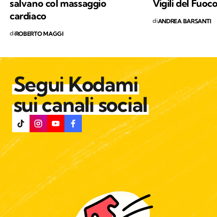
salvano col massaggio
Vigili del Fuoc
cardiaco
di
ANDREA BARSANTI
di
ROBERTO MAGGI
Segui Kodami
sui canali social