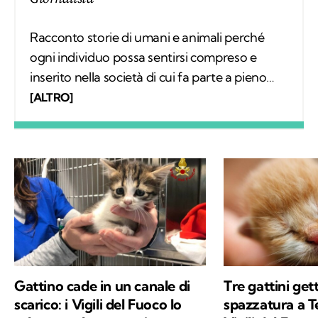
Racconto storie di umani e animali perché
ogni individuo possa sentirsi compreso e
inserito nella società di cui fa parte a pieno
diritto. Scrivo articoli e realizzo video
[ALTRO]
mettendomi in ascolto dei protagonisti;
nascono così relazioni che, grazie a Kodami,
possono continuare a vivere.
Gattino cade in un canale di
Tre gattini gett
scarico: i Vigili del Fuoco lo
spazzatura a Te