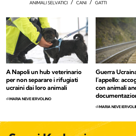
/
/
ANIMALI SELVATICI
CANI
GATTI
A Napoli un hub veterinario
Guerra Ucrain
per non separare i rifugiati
l’appello: accog
ucraini dai loro animali
con animali an
documentazio
di
MARIA NEVE IERVOLINO
di
MARIA NEVE IERVOL