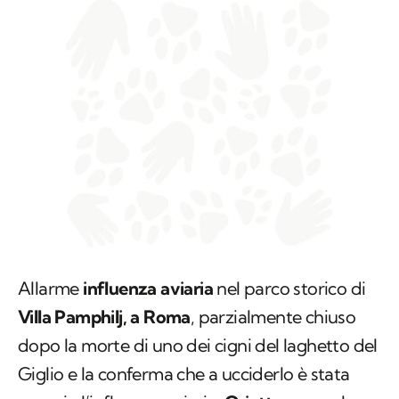
Allarme
influenza aviaria
nel parco storico di
Villa Pamphilj, a Roma
, parzialmente chiuso
dopo la morte di uno dei cigni del laghetto del
Giglio e la conferma che a ucciderlo è stata
proprio l’influenza aviaria.
Orietta
, esemplare
femmina di cigno reale
(Cygnus olor), è stata
recuperata senza vita la mattina di sabato dai