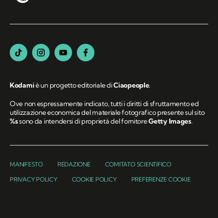
Kodami
è un progetto editoriale di
Ciaopeople
.
Ove non espressamente indicato, tutti i diritti di sfruttamento ed
utilizzazione economica del materiale fotografico presente sul sito
%s
sono da intendersi di proprietà del fornitore
Getty Images
.
MANIFESTO
REDAZIONE
COMITATO SCIENTIFICO
PRIVACY POLICY
COOKIE POLICY
PREFERENZE COOKIE