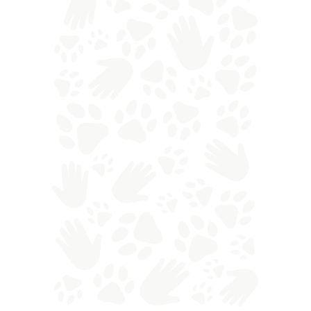
Una volta recuperato il cadavere con l’ausilio
del nucleo specializzato dei Vigili del fuoco, gli