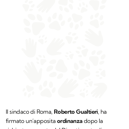
Il sindaco di Roma,
Roberto Gualtieri
, ha
firmato un’apposita
ordinanza
dopo la
richiesta avanzata dal Dipartimento di
Prevenzione della Asl Roma 3, che si occupa
anche di Sanità animale e Igiene degli