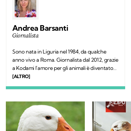
Andrea Barsanti
Giornalista
Sono nata in Liguria nel 1984, da qualche
anno vivo a Roma. Giornalista dal 2012, grazie
a Kodami l'amore per gli animali è diventato
un lavoro attraverso cui provo a fare la
[ALTRO]
differenza. A ricordarmelo anche Supplì, il
gatto con cui condivido la vita. Nel tempo
libero tanti libri, qualche viaggio e una
continua scoperta di ciò che mi circonda.
Oca ferita a Villa Pamphilj,
Sta meglio l’oc