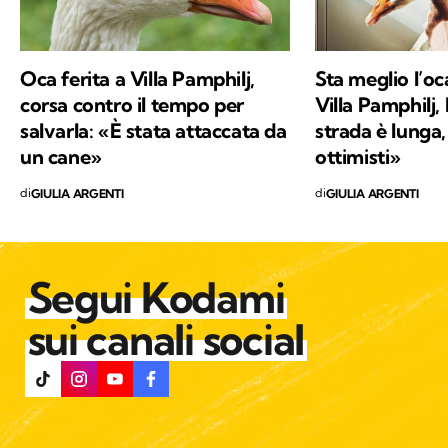
corsa contro il tempo per
Villa Pamphilj,
salvarla: «È stata attaccata da
strada è lunga
un cane»
ottimisti»
di
di
GIULIA ARGENTI
GIULIA ARGENTI
Segui Kodami
sui canali social