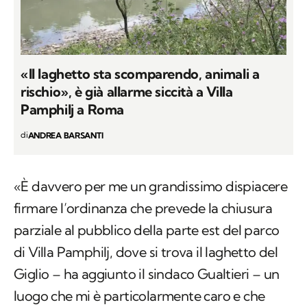
«Il laghetto sta scomparendo, animali a
rischio», è già allarme siccità a Villa
Pamphilj a Roma
di
ANDREA BARSANTI
«È davvero per me un grandissimo dispiacere
firmare l’ordinanza che prevede la chiusura
parziale al pubblico della parte est del parco
di Villa Pamphilj, dove si trova il laghetto del
Giglio – ha aggiunto il sindaco Gualtieri – un
luogo che mi è particolarmente caro e che
amo frequentare insieme alla mia famiglia. La
salute dei cittadini per noi è prioritaria. Mi
auguro di poter restituire al più presto alle