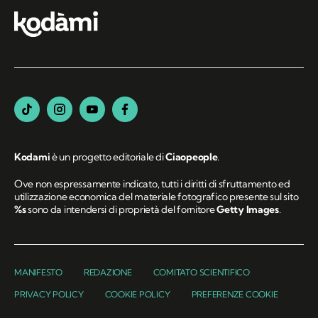
Segui Kodami
sui canali social
Kodami
è un progetto editoriale di
Ciaopeople
.
Ove non espressamente indicato, tutti i diritti di sfruttamento ed
utilizzazione economica del materiale fotografico presente sul sito
%s
sono da intendersi di proprietà del fornitore
Getty Images
.
MANIFESTO
REDAZIONE
COMITATO SCIENTIFICO
PRIVACY POLICY
COOKIE POLICY
PREFERENZE COOKIE