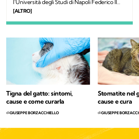
l’Università degli Studi di Napoli Federico II
con una tesi sperimentale in chirurgia
[ALTRO]
oftalmica, nel 2010 ho conseguito il
perfezionamento in Radiologia Veterinaria.
Nel 2013 ho inaugurato il mio ambulatorio in
Minturno sul lungomare di Scauri.
Tigna del gatto: sintomi,
Stomatite nel g
cause e come curarla
cause e cura
di
di
GIUSEPPE BORZACCHIELLO
GIUSEPPE BORZACC