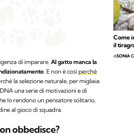
Come in
il tiragr
di
SONIA 
ligenza di imparare.
Al gatto manca la
condizionatamente
. E non è così
perché
rché la selezione naturale, per migliaia
 DNA una serie di motivazioni e di
e lo rendono un pensatore solitario,
ine al gioco di squadra.
non obbedisce?