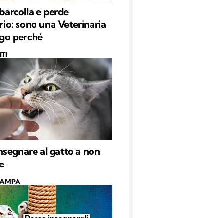
 barcolla e perde
brio: sono una Veterinaria
iego perché
TI
segnare al gatto a non
e
CAMPA