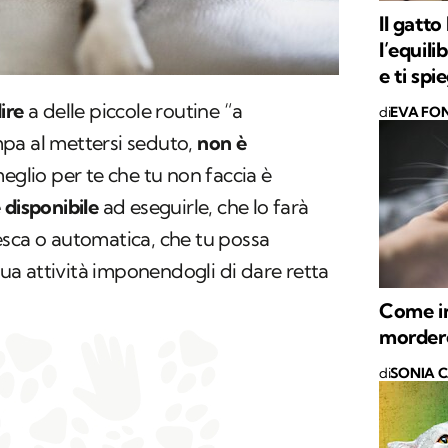
Il gatto
l’equili
e ti sp
ire
a delle piccole routine “a
di
EVA FON
pa al mettersi seduto,
non è
meglio per te che tu non faccia è
 disponibile
ad eseguirle, che lo farà
esca o automatica, che tu possa
a attività imponendogli di dare retta
Come in
morder
di
SONIA 