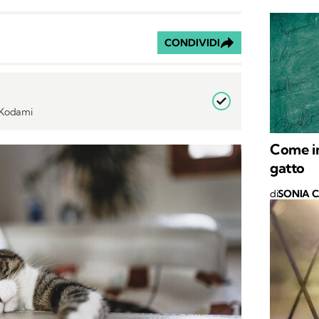
CONDIVIDI
i Kodami
Come in
gatto
di
SONIA 