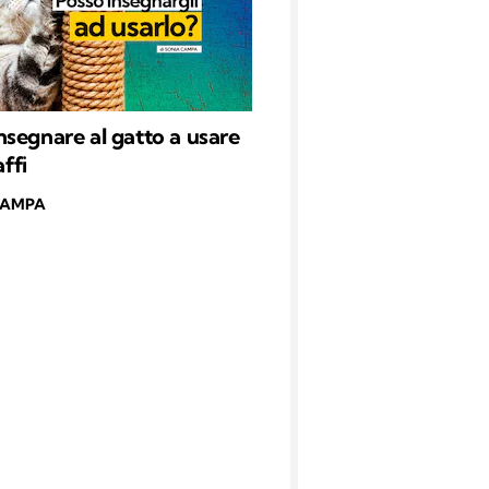
segnare al gatto a usare
affi
CAMPA