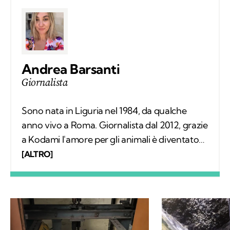
Andrea Barsanti
Giornalista
Sono nata in Liguria nel 1984, da qualche
anno vivo a Roma. Giornalista dal 2012, grazie
a Kodami l'amore per gli animali è diventato
un lavoro attraverso cui provo a fare la
[ALTRO]
differenza. A ricordarmelo anche Supplì, il
gatto con cui condivido la vita. Nel tempo
libero tanti libri, qualche viaggio e una
continua scoperta di ciò che mi circonda.