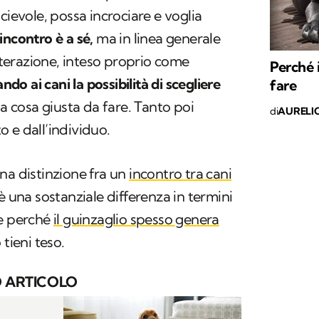
cievole, possa incrociare e voglia
incontro è a sé,
ma in linea generale
interazione, inteso proprio come
Perché 
ando ai cani la possibilità di scegliere
fare
 la cosa giusta da fare. Tanto poi
di
AURELI
 e dall’individuo.
na distinzione fra un
incontro tra cani
i è una sostanziale differenza in termini
ne perché
il guinzaglio spesso genera
 tieni teso.
 ARTICOLO