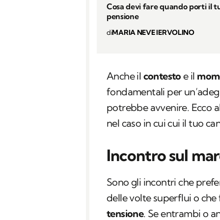
Cosa devi fare quando porti il t
pensione
di
MARIA NEVE IERVOLINO
Anche il
contesto
e il
mom
fondamentali per un’adegu
potrebbe avvenire. Ecco al
nel caso in cui cui il tuo ca
Incontro sul ma
Sono gli incontri che pref
delle volte superflui o ch
tensione
. Se entrambi o an