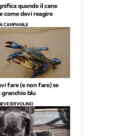
gnifica quando il cane
 e come devi reagire
A CAMPANILE
vi fare (e non fare) se
n granchio blu
NEVE IERVOLINO