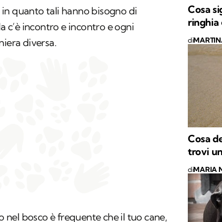
Cosa si
 in quanto tali hanno bisogno di
ringhia
Ma c’è incontro e incontro e ogni
di
MARTIN
niera diversa.
Cosa de
trovi u
di
MARIA 
 o nel bosco è frequente che il tuo cane,