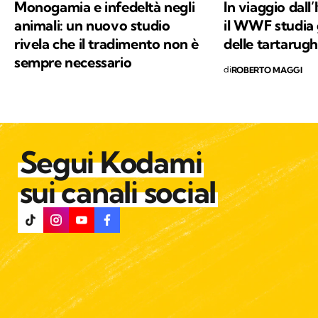
Monogamia e infedeltà negli
In viaggio dall’
giorno: la conservazione della natura e la
animali: un nuovo studio
il WWF studia 
salvaguardia del nostro Pianeta e di chiunque
rivela che il tradimento non è
delle tartarug
vi abiti.
sempre necessario
di
ROBERTO MAGGI
Segui Kodami
sui canali social