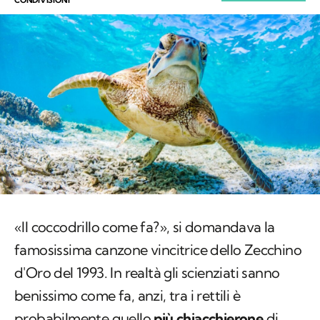
«
Il coccodrillo come fa?
»
,
si domandava la
famosissima canzone vincitrice dello Zecchino
d'Oro del 1993. In realtà gli scienziati sanno
benissimo come fa, anzi, tra i rettili è
probabilmente quello
più chiacchierone
di