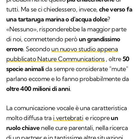
tutti. Ma se ci chiedessero, invece,
che verso fa
una tartaruga marina o d'acqua dolce
?
«Nessuno», risponderebbe la maggior parte
di noi, commettendo però
un grandissimo
errore
. Secondo
un nuovo studio appena
pubblicato
Nature Communications
, oltre
50
specie animali
da sempre considerate "mute"
parlano eccome e lo fanno probabilmente da
oltre 400 milioni di anni
.
La comunicazione vocale è una caratteristica
molto diffusa tra
i vertebrati
e ricopre
un
ruolo chiave
nelle cure parentali, nella ricerca
di un partner e in tantissime altre situazioni.