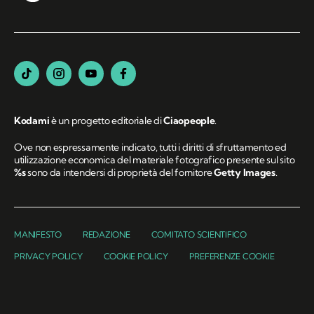
Kodami
è un progetto editoriale di
Ciaopeople
.
Ove non espressamente indicato, tutti i diritti di sfruttamento ed
utilizzazione economica del materiale fotografico presente sul sito
%s
sono da intendersi di proprietà del fornitore
Getty Images
.
MANIFESTO
REDAZIONE
COMITATO SCIENTIFICO
PRIVACY POLICY
COOKIE POLICY
PREFERENZE COOKIE