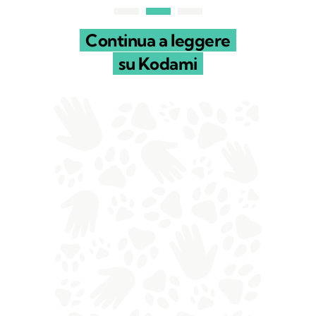
Continua a leggere
su Kodami