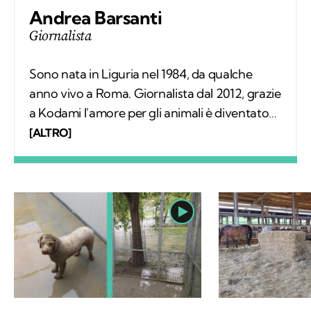
Andrea Barsanti
Giornalista
Sono nata in Liguria nel 1984, da qualche
anno vivo a Roma. Giornalista dal 2012, grazie
a Kodami l'amore per gli animali è diventato
un lavoro attraverso cui provo a fare la
[ALTRO]
differenza. A ricordarmelo anche Supplì, il
gatto con cui condivido la vita. Nel tempo
libero tanti libri, qualche viaggio e una
continua scoperta di ciò che mi circonda.