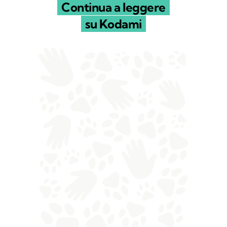
Continua a leggere
su Kodami