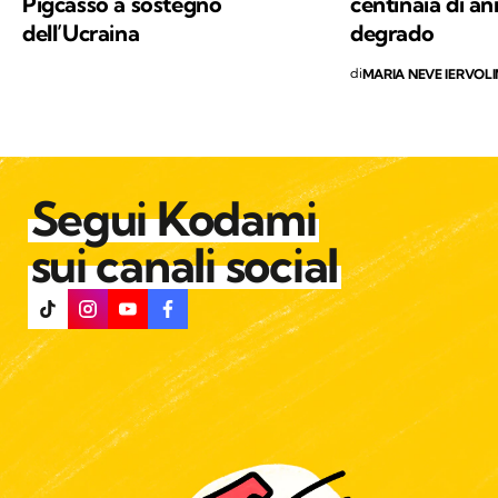
Pigcasso a sostegno
centinaia di an
dell’Ucraina
degrado
di
MARIA NEVE IERVOL
Segui Kodami
sui canali social