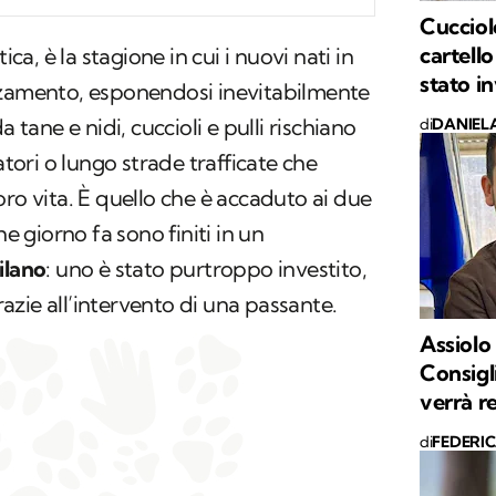
Cucciol
cartell
ica, è la stagione in cui i nuovi nati in
stato i
zzamento, esponendosi inevitabilmente
a tane e nidi, cuccioli e pulli rischiano
di
DANIEL
atori o lungo strade trafficate che
oro vita. È quello che è accaduto ai due
e giorno fa sono finiti in un
ilano
: uno è stato purtroppo investito,
azie all’intervento di una passante.
Assiolo
Consigl
verrà r
di
FEDERI