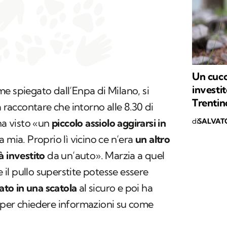
Un cucc
investit
e spiegato dall’Enpa di Milano, si
Trentin
a raccontare che intorno alle 8.30 di
di
SALVAT
ha visto «un
piccolo assiolo aggirarsi in
a mia. Proprio lì vicino ce n’era
un altro
à investito
da un’auto». Marzia a quel
l pullo superstite potesse essere
to in una scatola
al sicuro e poi ha
 per chiedere informazioni su come