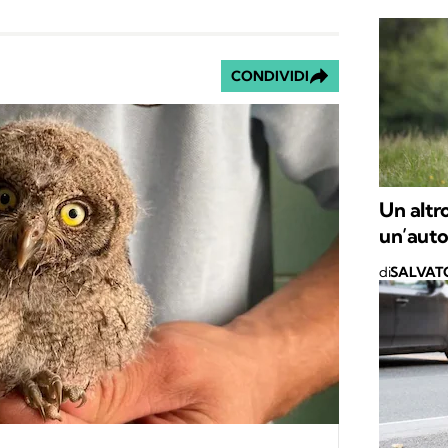
CONDIVIDI
Un altro
un’auto
di
SALVAT