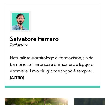
Salvatore Ferraro
Redattore
Naturalista e ornitologo di formazione, sin da
bambino, prima ancora di imparare a leggere
e scrivere, il mio più grande sogno è sempre
stato quello di conoscere tutto sugli animali e
[ALTRO]
il loro comportamento. Col tempo mi sono
specializzato nello studio degli uccelli sul
campo e, parallelamente, nell'educazione
ambientale. Alla base del mio interesse per le