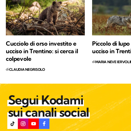
scienze naturali, oltre a una profonda e
sincera vocazione, c'è la voglia di mettere a
disposizione quello che ho imparato,
provando a comunicare e a trasmettere i
valori in cui credo e per i quali combatto ogni
Cucciolo di orso investito e
Piccolo di lupo
giorno: la conservazione della natura e la
ucciso in Trentino: si cerca il
ucciso in Trent
salvaguardia del nostro Pianeta e di chiunque
colpevole
di
MARIA NEVE IERVOL
vi abiti.
di
CLAUDIA NEGRISOLO
Segui Kodami
sui canali social