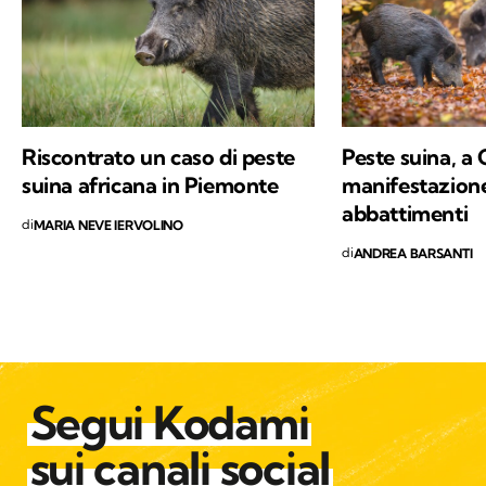
di Kodami ho ritrovato i miei valori e un
approccio consapevole ma agile ai problemi
del mondo.
Riscontrato un caso di peste
Peste suina, a
suina africana in Piemonte
manifestazione
abbattimenti
di
MARIA NEVE IERVOLINO
di
ANDREA BARSANTI
Segui Kodami
sui canali social