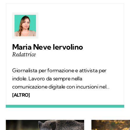
Maria Neve Iervolino
Redattrice
Giornalista per formazione e attivista per
indole. Lavoro da sempre nella
comunicazione digitale con incursioni nel
mondo della carta stampata, dove mi sono
[ALTRO]
occupata regolarmente di salute ambientale
e innovazione. Leggo molto, possibilmente
all’aria aperta, e appena posso mi cimento in
percorsi di trekking nella natura. Nella filosofia