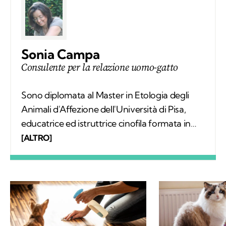
Sonia Campa
Consulente per la relazione uomo-gatto
Sono diplomata al Master in Etologia degli
Animali d'Affezione dell'Università di Pisa,
educatrice ed istruttrice cinofila formata in
SIUA. Lavoro come consulente della relazione
[ALTRO]
uomo-gatto e uomo-cane con un approccio
relazionale e sono autrice del libro
"L'insostenibile tenerezza del gatto".