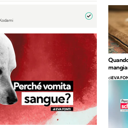
i Kodami
Quando 
mangia
di
EVA FON