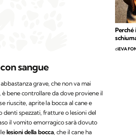
Perché 
schiuma
di
EVA FON
 con sangue
 abbastanza grave, che non va mai
, è bene controllare da dove proviene il
e riuscite, aprite la bocca al cane e
 denti spezzati, fratture o lesioni del
caso il vomito emorragico sarà dovuto
lle
lesioni della bocca
, che il cane ha