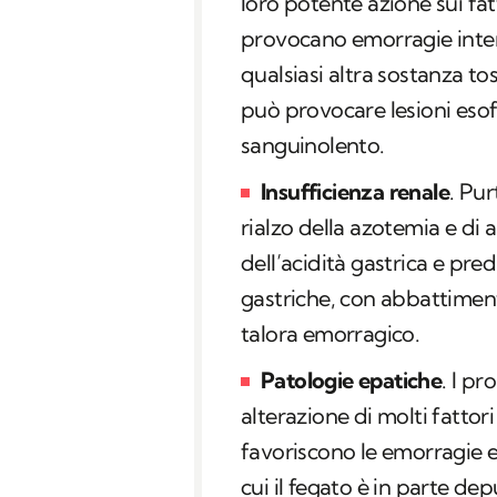
loro potente azione sui fat
provocano emorragie inter
qualsiasi altra sostanza to
può provocare lesioni eso
sanguinolento.
Insufficienza renale
. Pu
rialzo della azotemia e di
dell’acidità gastrica e pr
gastriche, con abbattimen
talora emorragico.
Patologie epatiche
. I p
alterazione di molti fatto
favoriscono le emorragie e 
cui il fegato è in parte de