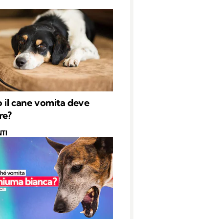
il cane vomita deve
re?
TI