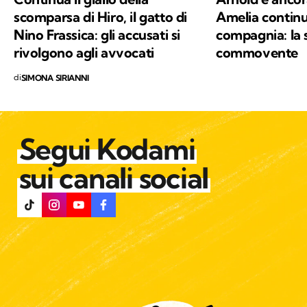
giorno: la conservazione della natura e la
scomparsa di Hiro, il gatto di
Amelia continu
salvaguardia del nostro Pianeta e di chiunque
Nino Frassica: gli accusati si
compagnia: la 
vi abiti.
rivolgono agli avvocati
commovente
di
SIMONA SIRIANNI
Segui Kodami
sui canali social