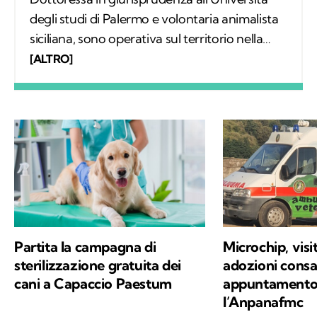
Dottoressa in giurisprudenza all'Università
degli studi di Palermo e volontaria animalista
siciliana, sono operativa sul territorio nella
gestione del fenomeno del randagismo. La
[ALTRO]
scrittura e l'amore per gli animali sono da
sempre le mie più grandi passioni e grazie a
Kodami ho la possibilità di esprimerle al
meglio.
Partita la campagna di
Microchip, visi
sterilizzazione gratuita dei
adozioni consa
cani a Capaccio Paestum
appuntamento 