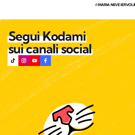
l’Anpanafmc
di
MARIA NEVE IERVOL
Segui Kodami
sui canali social