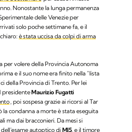
 anno. Nonostante la lunga permanenza
o Sperimentale delle Venezie per
arrivati solo poche settimane fa, e il
 chiaro:
è stata uccisa da colpi di arma
ta per volere della Provincia Autonoma
ima e il suo nome era finito nella "lista
i della Provincia di Trento. Per lei
al presidente
Maurizio Fugatti
ento
, poi sospesa grazie ai ricorsi al Tar
però la condanna a morte è stata eseguita
i ma dai bracconieri. Da mesi si
i dell'esame autoptico di
MJ5
, e il timore