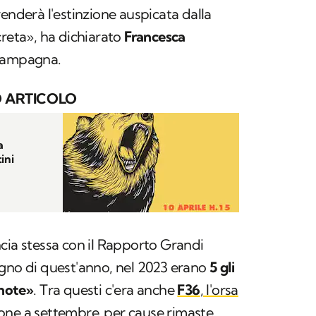
renderà l'estinzione auspicata dalla
creta», ha dichiarato
Francesca
 campagna.
 ARTICOLO
a
ini
cia stessa con il Rapporto Grandi
ugno di quest'anno, nel 2023 erano
5 gli
 note»
. Tra questi c'era anche
F36
, l'orsa
done a settembre
per cause rimaste