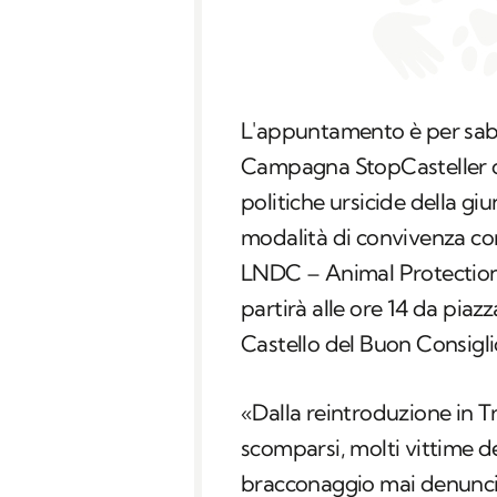
L'appuntamento è per sabat
Campagna StopCasteller ch
politiche ursicide della g
modalità di convivenza con 
LNDC – Animal Protection e
partirà alle ore 14 da pia
Castello del Buon Consigli
«Dalla reintroduzione in T
scomparsi, molti vittime de
bracconaggio mai denuncia