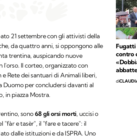
o 21 settembre con gli attivisti della
e, da quattro anni, si oppongono alle
Fugatti
contro o
iunta trentina, auspicando nuove
«Dobbia
l'orso. Il corteo, organizzato con
abbatte
 Rete dei santuari di Animali liberi,
di
CLAUDI
zza Duomo per concludersi davanti al
o, in piazza Mostra.
rentino, sono
68 gli orsi morti
, uccisi o
l "
fàr e tasè
r", il "fare e tacere": il
to dalle istituzioni e da ISPRA. Uno