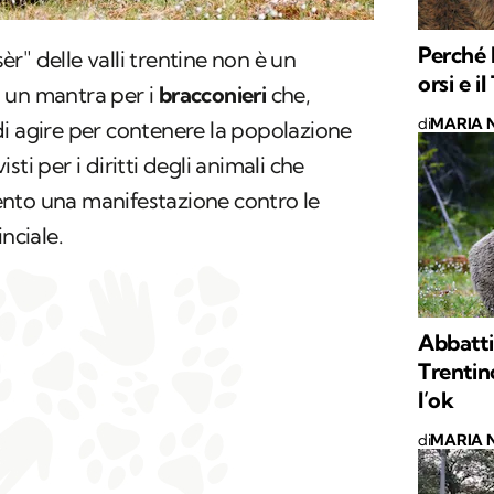
Perché 
sèr
" delle valli trentine non è un
orsi e i
 un mantra per i
bracconieri
che,
di
MARIA 
i agire per contenere la popolazione
visti per i diritti degli animali che
nto una manifestazione contro le
nciale.
Abbatti
Trentin
l’ok
di
MARIA 