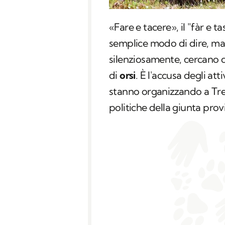
«Fare e tacere», il "
fàr e ta
semplice modo di dire, ma
silenziosamente, cercano d
di
orsi
. È l'accusa degli atti
stanno organizzando a Tre
politiche della giunta provi