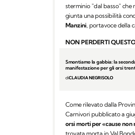
sterminio "dal basso" che 
giunta una possibilità con
Manzini
, portavoce della
NON PERDERTI QUESTO
Smontiamo la gabbia: la second
manifestazione per gli orsi trent
di
CLAUDIA NEGRISOLO
Come rilevato dalla Provin
Carnivori pubblicato a gi
orsi morti per «cause non
trovata morta in Val Bon