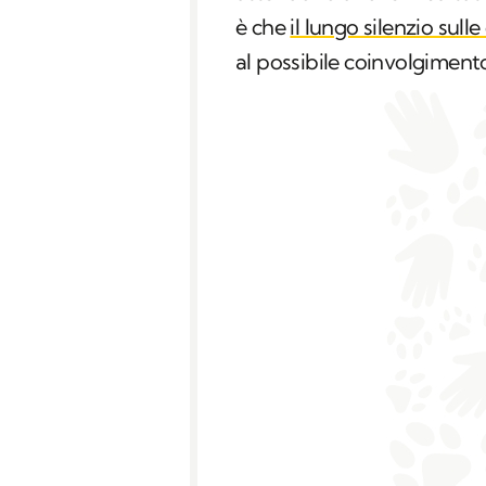
è che
il lungo silenzio sull
al possibile coinvolgimen