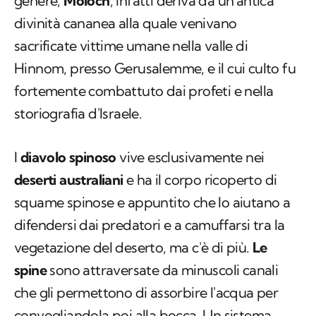
genere,
Moloch
, infatti deriva da un'antica
divinità cananea alla quale venivano
sacrificate vittime umane nella valle di
Hinnom, presso Gerusalemme, e il cui culto fu
fortemente combattuto dai profeti e nella
storiografia d'Israele.
l
diavolo spinoso
vive esclusivamente nei
deserti australiani
e ha il corpo ricoperto di
squame spinose e appuntito che lo aiutano a
difendersi dai predatori e a camuffarsi tra la
vegetazione del deserto, ma c'è di più.
Le
spine
sono attraversate da minuscoli canali
che gli permettono di assorbire l'acqua per
convogliandola poi alla bocca. Un sistema