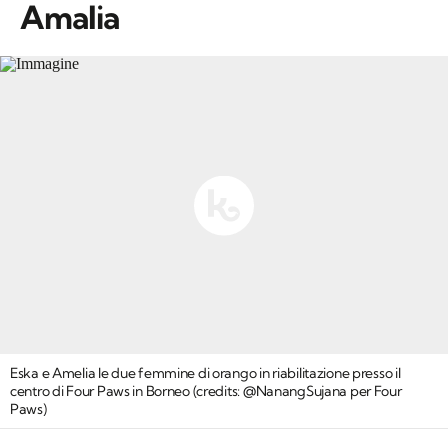
Amalia
Eska e Amelia le due femmine di orango in riabilitazione presso il
centro di Four Paws in Borneo (credits: @NanangSujana per Four
Paws)